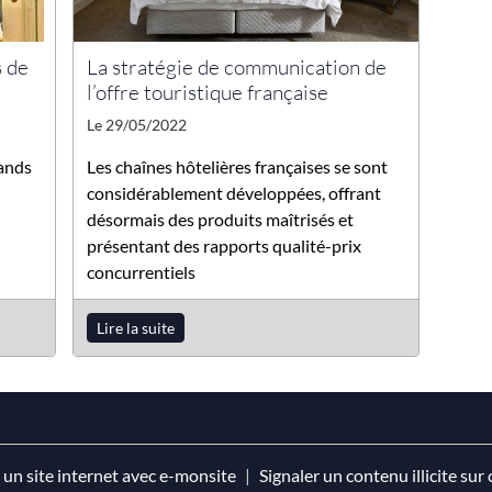
La stratégie de communication de
s de
l’offre touristique française
Le 29/05/2022
Les chaînes hôtelières françaises se sont
rands
considérablement développées, offrant
désormais des produits maîtrisés et
présentant des rapports qualité-prix
concurrentiels
Lire la suite
 un site internet avec e-monsite
Signaler un contenu illicite sur 