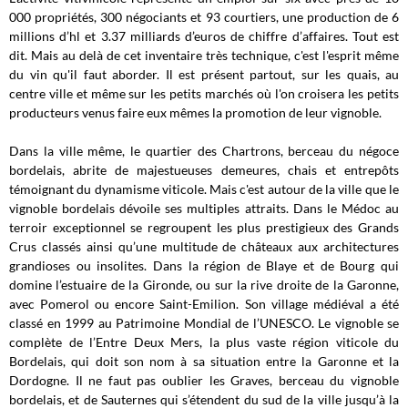
000 propriétés, 300 négociants et 93 courtiers, une production de 6
millions d’hl et 3.37 milliards d’euros de chiffre d’affaires. Tout est
dit. Mais au delà de cet inventaire très technique, c'est l'esprit même
du vin qu'il faut aborder. Il est présent partout, sur les quais, au
centre ville et même sur les petits marchés où l'on croisera les petits
producteurs venus faire eux mêmes la promotion de leur vignoble.
Dans la ville même, le quartier des Chartrons, berceau du négoce
bordelais, abrite de majestueuses demeures, chais et entrepôts
témoignant du dynamisme viticole. Mais c'est autour de la ville que le
vignoble bordelais dévoile ses multiples attraits. Dans le Médoc au
terroir exceptionnel se regroupent les plus prestigieux des Grands
Crus classés ainsi qu’une multitude de châteaux aux architectures
grandioses ou insolites. Dans la région de Blaye et de Bourg qui
domine l’estuaire de la Gironde, ou sur la rive droite de la Garonne,
avec Pomerol ou encore Saint-Emilion. Son village médiéval a été
classé en 1999 au Patrimoine Mondial de l’UNESCO. Le vignoble se
complète de l’Entre Deux Mers, la plus vaste région viticole du
Bordelais, qui doit son nom à sa situation entre la Garonne et la
Dordogne. Il ne faut pas oublier les Graves, berceau du vignoble
bordelais, et de Sauternes qui s’étendent du sud de la ville jusqu’à la